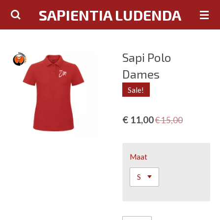
SAPIENTIA LUDENDA
Ga
direct
naar
de
Sapi Polo
hoofdinhoud
Dames
Sale!
€ 11,00
€ 15,00
Maat