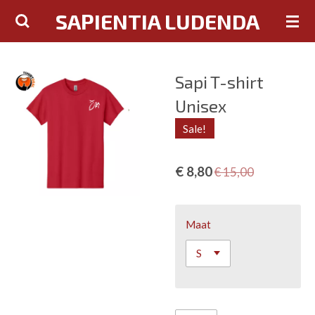
SAPIENTIA LUDENDA
Ga
direct
naar
de
Sapi T-shirt
hoofdinhoud
Unisex
Sale!
€ 8,80
€ 15,00
Maat